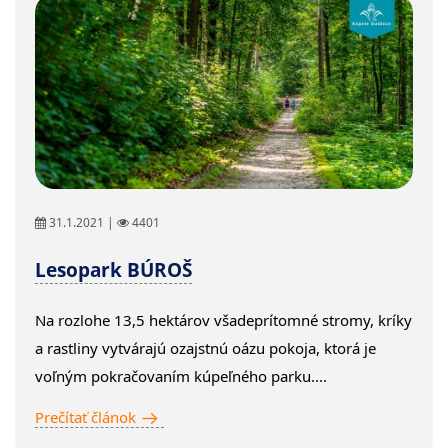
31.1.2021 |
4401
Lesopark BÚROŠ
Na rozlohe 13,5 hektárov všadeprítomné stromy, kríky
a rastliny vytvárajú ozajstnú oázu pokoja, ktorá je
voľným pokračovaním kúpeľného parku....
Prečítať článok