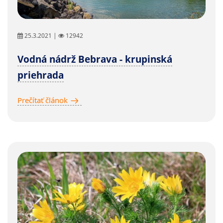
25.3.2021 |
12942
Vodná nádrž Bebrava - krupinská
priehrada
Prečítať článok