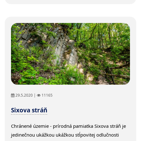
29.5.2020 |
11165
Sixova stráň
Chránené územie - prírodná pamiatka Sixova stráň je
jedinečnou ukážkou ukážkou stĺpovitej odlučnosti