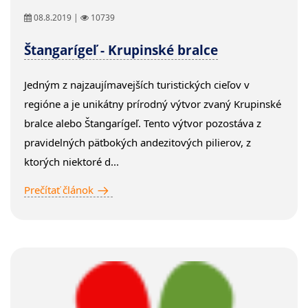
08.8.2019 |
10739
Štangarígeľ - Krupinské bralce
Jedným z najzaujímavejších turistických cieľov v
regióne a je unikátny prírodný výtvor zvaný Krupinské
bralce alebo Štangarígeľ. Tento výtvor pozostáva z
pravidelných päťbokých andezitových pilierov, z
ktorých niektoré d...
Prečítať článok