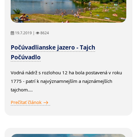
19.7.2019 |
8624
Počúvadlianske jazero - Tajch
Počúvadlo
Vodná nádrž s rozlohou 12 ha bola postavená v roku
1775 - patrí k najvýznamnejším a najznámejších
tajchom....
Prečítať článok