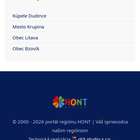
Kúpele Dudince
Mesto Krupina
Obec Litava
Obec Bzovík
© 2000 - 2026 portál regiónu HONT | Váš sprievodca
našim regiónom
Technická realizácia
r65 studio s.r.o.