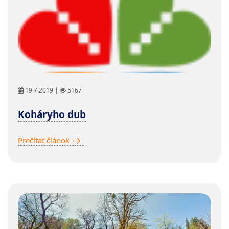
19.7.2019 |
5167
Koháryho dub
Prečítať článok