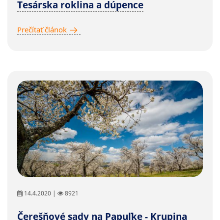
Tesárska roklina a dúpence
Prečítať článok
14.4.2020 |
8921
Čerešňové sady na Papuľke - Krupina