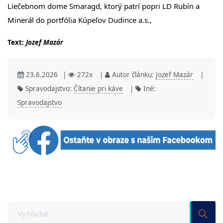
Liečebnom dome Smaragd, ktorý patrí popri LD Rubín a
Minerál do portfólia Kúpeľov Dudince a.s.,
Text:
Jozef Mazár
23.6.2026
|
272x
|
Autor článku:
Jozef Mazár
|
Spravodajstvo:
Čítanie pri káve
|
Iné:
Spravodajstvo