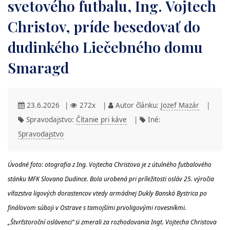
svetového futbalu, Ing. Vojtech
Christov, príde besedovať do
dudinkého Liečebného domu
Smaragd
23.6.2026
|
272x
|
Autor článku:
Jozef Mazár
|
Spravodajstvo:
Čítanie pri káve
|
Iné:
Spravodajstvo
Úvodné foto: otografia z Ing. Vojtecha Christova je z útulného futbalového
stánku MFK Slovana Dudince. Bola urobená pri príležitosti osláv 25. výročia
víťazstva ligových dorastencov vtedy armádnej Dukly Banská Bystrica po
finálovom súboji v Ostrave s tamojšími prvoligovými rovesníkmi.
„Štvrťstoroční oslávenci“ si zmerali za rozhodovania Ingt. Vojtecha Christova