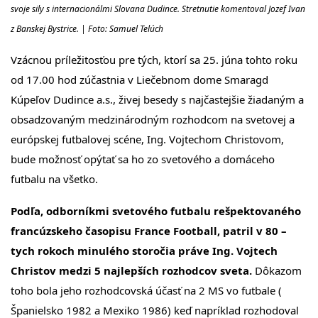
svoje sily s internacionálmi Slovana Dudince. Stretnutie komentoval Jozef Ivan
z Banskej Bystrice. | Foto: Samuel Telúch
Vzácnou príležitosťou pre tých, ktorí sa 25. júna tohto roku
od 17.00 hod zúčastnia v Liečebnom dome Smaragd
Kúpeľov Dudince a.s., živej besedy s najčastejšie žiadaným a
obsadzovaným medzinárodným rozhodcom na svetovej a
európskej futbalovej scéne, Ing. Vojtechom Christovom,
bude možnosť opýtať sa ho zo svetového a domáceho
futbalu na všetko.
Podľa, odborníkmi svetového futbalu rešpektovaného
francúzskeho časopisu France Football, patril v 80 –
tych rokoch minulého storočia práve Ing. Vojtech
Christov medzi 5 najlepších rozhodcov sveta.
Dôkazom
toho bola jeho rozhodcovská účasť na 2 MS vo futbale (
Španielsko 1982 a Mexiko 1986) keď napríklad rozhodoval