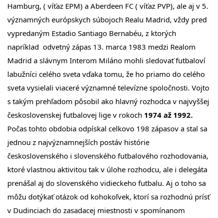
Hamburg, ( víťaz EPM) a Aberdeen FC ( víťaz PVP), ale aj v 5.
významných európskych súbojoch Realu Madrid, vždy pred
vypredaným Estadio Santiago Bernabéu, z ktorých
napríklad odvetný zápas 13. marca 1983 medzi Realom
Madrid a slávnym Interom Miláno mohli sledovať futbaloví
labužníci celého sveta vďaka tomu, že ho priamo do celého
sveta vysielali viaceré významné televízne spoločnosti. Vojto
s takým prehľadom pôsobil ako hlavný rozhodca v najvyššej
československej futbalovej lige v rokoch
1974 až 1992.
Počas tohto obdobia odpískal celkovo 198 zápasov a stal sa
jednou z najvýznamnejších postáv histórie
československého i slovenského futbalového rozhodovania,
ktoré vlastnou aktivitou tak v úlohe rozhodcu, ale i delegáta
prenášal aj do slovenského vidieckeho futbalu. Aj o toho sa
môžu dotýkať otázok od kohokoľvek, ktorí sa rozhodnú prísť
v Dudinciach do zasadacej miestnosti v spomínanom