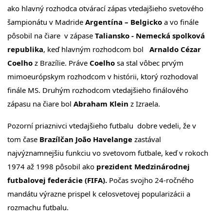
ako hlavný rozhodca otvárací zápas vtedajšieho svetového
šampionátu v Madride
Argentína – Belgicko
a vo finále
pôsobil na čiare v zápase
Taliansko - Nemecká spolková
republika
, keď hlavným rozhodcom bol
Arnaldo Cézar
Coelho
z Brazílie. Práve
Coelho
sa stal vôbec prvým
mimoeurópskym rozhodcom v histórii, ktorý rozhodoval
finále MS. Druhým rozhodcom vtedajšieho finálového
zápasu na čiare bol
Abraham Klein
z Izraela.
Pozorní priaznivci vtedajšieho futbalu dobre vedeli, že v
tom čase
Brazílčan João Havelange
zastával
najvýznamnejšiu funkciu vo svetovom futbale, keď v rokoch
1974 až 1998 pôsobil ako
prezident Medzinárodnej
futbalovej federácie (FIFA).
Počas svojho 24-ročného
mandátu výrazne prispel k celosvetovej popularizácii a
rozmachu futbalu.