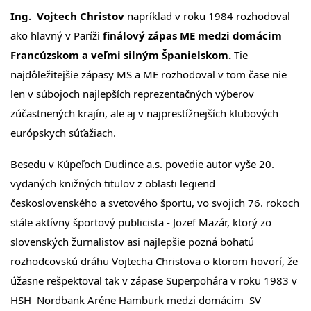
Ing. Vojtech Christov
napríklad v roku 1984 rozhodoval
ako hlavný v Paríži
finálový zápas ME medzi domácim
Francúzskom a veľmi silným Španielskom.
Tie
najdôležitejšie zápasy MS a ME rozhodoval v tom čase nie
len v súbojoch najlepších reprezentačných výberov
zúčastnených krajín, ale aj v najprestížnejších klubových
európskych súťažiach.
Besedu v Kúpeľoch Dudince a.s. povedie autor vyše 20.
vydaných knižných titulov z oblasti legiend
československého a svetového športu, vo svojich 76. rokoch
stále aktívny športový publicista - Jozef Mazár, ktorý zo
slovenských žurnalistov asi najlepšie pozná bohatú
rozhodcovskú dráhu Vojtecha Christova o ktorom hovorí, že
úžasne rešpektoval tak v zápase Superpohára v roku 1983 v
HSH Nordbank Aréne Hamburk medzi domácim SV