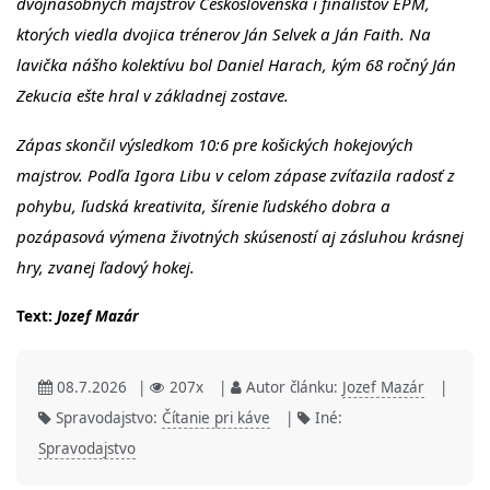
dvojnásobných majstrov Československa i finalistov EPM,
ktorých viedla dvojica trénerov Ján Selvek a Ján Faith. Na
lavička nášho kolektívu bol Daniel Harach, kým 68 ročný Ján
Zekucia ešte hral v základnej zostave.
Zápas skončil výsledkom 10:6 pre košických hokejových
majstrov. Podľa Igora Libu v celom zápase zvíťazila radosť z
pohybu, ľudská kreativita, šírenie ľudského dobra a
pozápasová výmena životných skúseností aj zásluhou krásnej
hry, zvanej ľadový hokej.
Text:
Jozef Mazár
08.7.2026
|
207x
|
Autor článku:
Jozef Mazár
|
Spravodajstvo:
Čítanie pri káve
|
Iné:
Spravodajstvo