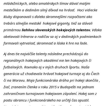
mládežníckych, alebo amatérskych tímov dával malým
mestečkám a dedinám silný dôvod na hrdosť. Hoci vidiecke
kluby disponovali s ďaleko skromnejšími rozpočtami ako
trebárs silnejšie mestské hokejové giganty, tiež sa stávali
primárnou
liahňou slovenských hokejových talentov.
Vďaka
obetavosti trénerov a rodičov sa aj v dedinských podmienkach
formovali vytrvalosť, skromnosť a láska k hre na ľade.
Aj dnes tie najväčšie talenty následne prechádzajú do
regionálnych hokejových akadémií nie len hokejových či
futbalových. Rovnako aj v iných druhoch športu. Naša
generácia už chodievala hrávať hokejové turnaje aj do Čiech
či na Moravu. Moja funkcionárska dráha pri hokeji skončila ,
žiaľ, zranením členka v roku 2015 v Budapešti na jednom
zahraničnom turnajovom hokejovom zápolení. Hokej som z
postu obrancu i funkcionárskeho na určitý čas opustil.