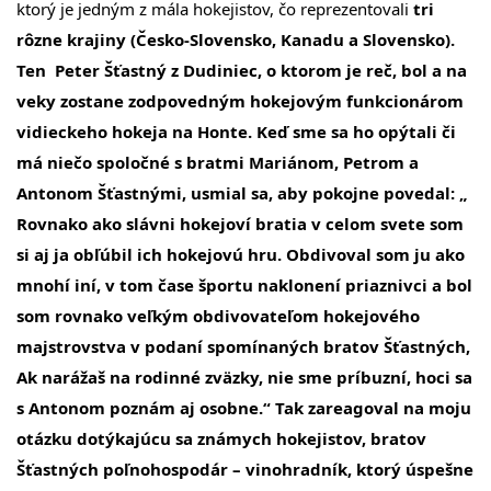
ktorý je jedným z mála hokejistov, čo reprezentovali
tri
rôzne krajiny (Česko-Slovensko, Kanadu a Slovensko).
Ten Peter Šťastný z Dudiniec, o ktorom je reč, bol a na
veky zostane zodpovedným hokejovým funkcionárom
vidieckeho hokeja na Honte. Keď sme sa ho opýtali či
má niečo spoločné s bratmi Mariánom, Petrom a
Antonom Šťastnými, usmial sa, aby pokojne povedal: „
Rovnako ako slávni hokejoví bratia v celom svete som
si aj ja obľúbil ich hokejovú hru. Obdivoval som ju ako
mnohí iní, v tom čase športu naklonení priaznivci a bol
som rovnako veľkým obdivovateľom hokejového
majstrovstva v podaní spomínaných bratov Šťastných,
Ak narážaš na rodinné zväzky, nie sme príbuzní, hoci sa
s Antonom poznám aj osobne.“ Tak zareagoval na moju
otázku dotýkajúcu sa známych hokejistov, bratov
Šťastných poľnohospodár – vinohradník, ktorý úspešne