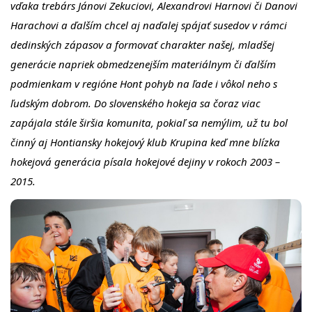
vďaka trebárs Jánovi Zekuciovi, Alexandrovi Harnovi či Danovi
Harachovi a ďalším chcel aj naďalej spájať susedov v rámci
dedinských zápasov a formovať charakter našej, mladšej
generácie napriek obmedzenejším materiálnym či ďalším
podmienkam v regióne Hont pohyb na ľade i vôkol neho s
ľudským dobrom. Do slovenského hokeja sa čoraz viac
zapájala stále širšia komunita, pokiaľ sa nemýlim, už tu bol
činný aj Hontiansky hokejový klub Krupina keď mne blízka
hokejová generácia písala hokejové dejiny v rokoch 2003 –
2015.