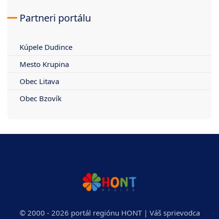
Partneri portálu
Kúpele Dudince
Mesto Krupina
Obec Litava
Obec Bzovík
© 2000 - 2026 portál regiónu HONT | Váš sprievodca