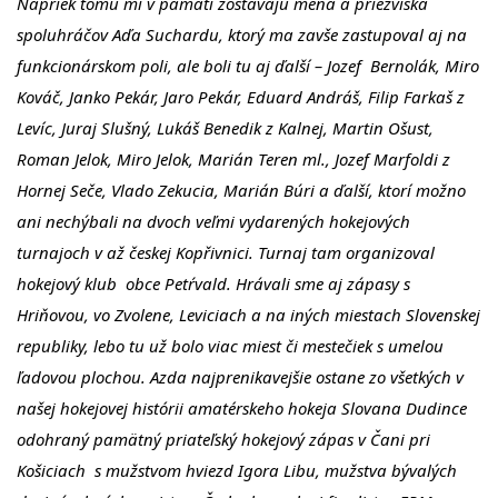
Napriek tomu mi v pamäti zostávajú mená a priezviská
spoluhráčov Aďa Suchardu, ktorý ma zavše zastupoval aj na
funkcionárskom poli, ale boli tu aj ďalší – Jozef Bernolák, Miro
Kováč, Janko Pekár, Jaro Pekár, Eduard Andráš, Filip Farkaš z
Levíc, Juraj Slušný, Lukáš Benedik z Kalnej, Martin Ošust,
Roman Jelok, Miro Jelok, Marián Teren ml., Jozef Marfoldi z
Hornej Seče, Vlado Zekucia, Marián Búri a ďalší, ktorí možno
ani nechýbali na dvoch veľmi vydarených hokejových
turnajoch v až českej Kopřivnici. Turnaj tam organizoval
hokejový klub obce Petŕvald. Hrávali sme aj zápasy s
Hriňovou, vo Zvolene, Leviciach a na iných miestach Slovenskej
republiky, lebo tu už bolo viac miest či mestečiek s umelou
ľadovou plochou. Azda najprenikavejšie ostane zo všetkých v
našej hokejovej histórii amatérskeho hokeja Slovana Dudince
odohraný pamätný priateľský hokejový zápas v Čani pri
Košiciach s mužstvom hviezd Igora Libu, mužstva bývalých