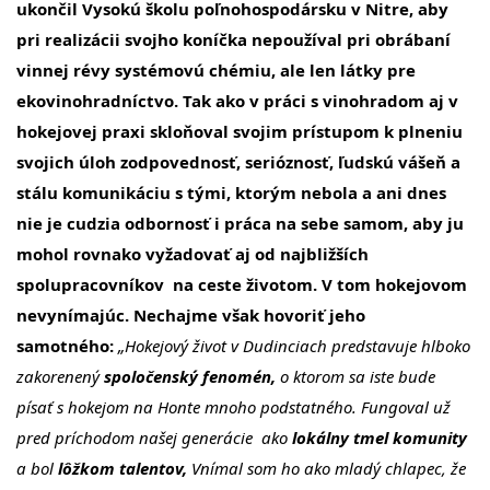
ukončil Vysokú školu poľnohospodársku v Nitre, aby
pri realizácii svojho koníčka nepoužíval pri obrábaní
vinnej révy systémovú chémiu, ale len látky pre
ekovinohradníctvo. Tak ako v práci s vinohradom aj v
hokejovej praxi skloňoval svojim prístupom k plneniu
svojich úloh zodpovednosť, serióznosť, ľudskú vášeň a
stálu komunikáciu s tými, ktorým nebola a ani dnes
nie je cudzia odbornosť i práca na sebe samom, aby ju
mohol rovnako vyžadovať aj od najbližších
spolupracovníkov na ceste životom. V tom hokejovom
nevynímajúc. Nechajme však hovoriť jeho
samotného:
„Hokejový život v Dudinciach predstavuje hlboko
zakorenený
spoločenský fenomén,
o ktorom sa iste bude
písať s hokejom na Honte mnoho podstatného. Fungoval už
pred príchodom našej generácie ako
lokálny tmel komunity
a bol
lôžkom talentov,
Vnímal som ho ako mladý chlapec, že