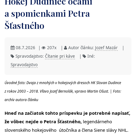
Hokej Dudiniec očami
a spomienkami Petra
Šťastného
08.7.2026
|
207x
|
Autor článku:
Jozef Mazár
|
Spravodajstvo:
Čítanie pri káve
|
Iné:
Spravodajstvo
Úvodné foto: Dvaja z mnohých v hokejových dresoch HK Slovan Dudince
z rokov 2003 – 2018. Vľavo Jozef Bernolák, vpravo Martin Ošust. | Foto:
archív autora článku
Hneď na začiatok tohto príspevku je potrebné napísať,
že vôbec nejde o Petra Šťastného,
legendárneho
slovenského hokejového útočníka a člena Siene slávy NHL.