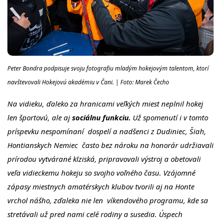
Peter Bondra podpisuje svoju fotografiu mladým hokejovým talentom, ktorí
navštevovali Hokejovú akadémiu v Čani. | Foto: Marek Čecho
Na vidieku, ďaleko za hranicami veľkých miest neplnil hokej
len športovú, ale aj
sociálnu funkciu.
Už spomenutí i v tomto
príspevku nespomínaní dospelí a nadšenci z Dudiniec, Šiah,
Hontianskych Nemiec často bez nároku na honorár udržiavali
prírodou vytvárané klziská, pripravovali výstroj a obetovali
veľa vidieckemu hokeju so svojho voľného času. Vzájomné
zápasy miestnych amatérskych klubov tvorili aj na Honte
vrchol nášho, zďaleka nie len víkendového programu, kde sa
stretávali už pred nami celé rodiny a susedia. Úspech