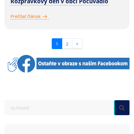
Rozprávkový deň v obci Počúvadlo
Prečítať článok
1
2
>