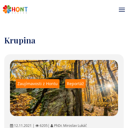
Krupina
Zaujímavosti z Hontu
Reportáž
12.11.2021 |
6205|
PhDr. Miroslav Lukáč