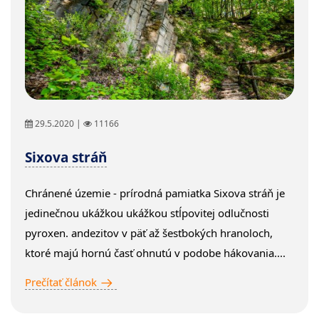
29.5.2020 |
11166
Sixova stráň
Chránené územie - prírodná pamiatka Sixova stráň je
jedinečnou ukážkou ukážkou stĺpovitej odlučnosti
pyroxen. andezitov v päť až šesťbokých hranoloch,
ktoré majú hornú časť ohnutú v podobe hákovania....
Prečítať článok