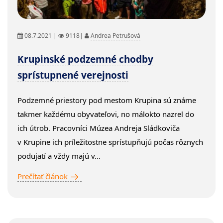
08.7.2021 |
9118|
Andrea Petrušová
Krupinské podzemné chodby
sprístupnené verejnosti
Podzemné priestory pod mestom Krupina sú známe
takmer každému obyvateľovi, no málokto nazrel do
ich útrob. Pracovníci Múzea Andreja Sládkoviča
v Krupine ich príležitostne sprístupňujú počas rôznych
podujatí a vždy majú v...
Prečítať článok