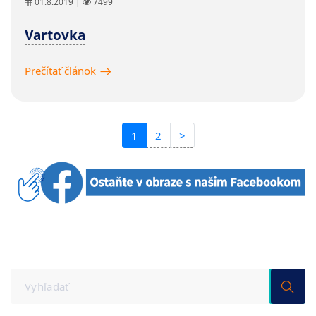
01.8.2019 |
7499
Vartovka
Prečítať článok
1
2
>