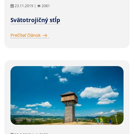
23.11.2019 |
2081
Svätotrojičný stĺp
Prečítať článok