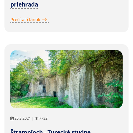
priehrada
Prečítať článok
25.3.2021 |
7732
Štrampľoch - Turecké studne