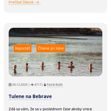
Prečítať článok
Reportáž
Čítanie pri káve
29.12.2020 |
4717|
Patrik Botló
Tulene na Bebrave
Zdá sa vám, že sa v poslednom čase akoby vrece