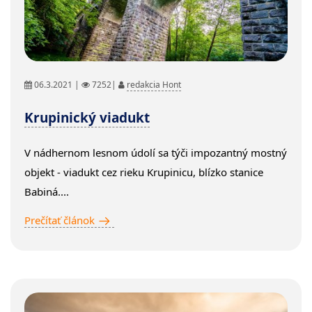
06.3.2021 |
7252|
redakcia Hont
Krupinický viadukt
V nádhernom lesnom údolí sa týči impozantný mostný
objekt - viadukt cez rieku Krupinicu, blízko stanice
Babiná....
Prečítať článok