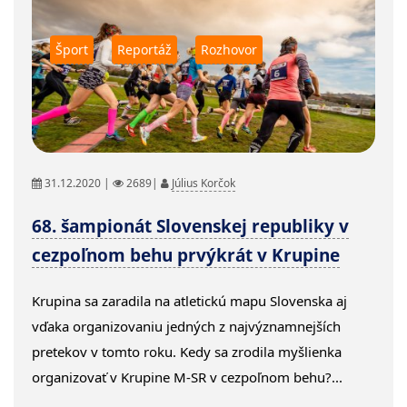
Šport
Reportáž
Rozhovor
31.12.2020 |
2689|
Július Korčok
68. šampionát Slovenskej republiky v
cezpoľnom behu prvýkrát v Krupine
Krupina sa zaradila na atletickú mapu Slovenska aj
vďaka organizovaniu jedných z najvýznamnejších
pretekov v tomto roku. Kedy sa zrodila myšlienka
organizovať v Krupine M-SR v cezpoľnom behu?...