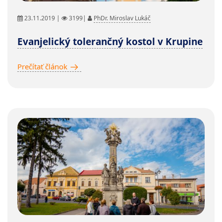
23.11.2019 |
3199|
PhDr. Miroslav Lukáč
Evanjelický tolerančný kostol v Krupine
Prečítať článok