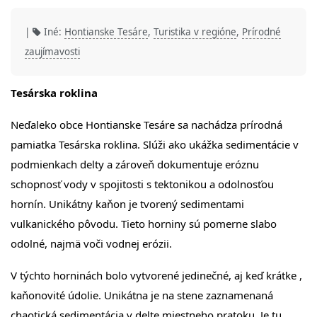
|
Iné:
Hontianske Tesáre
,
Turistika v regióne
,
Prírodné
zaujímavosti
Tesárska roklina
Neďaleko obce Hontianske Tesáre sa nachádza prírodná
pamiatka Tesárska roklina. Slúži ako ukážka sedimentácie v
podmienkach delty a zároveň dokumentuje eróznu
schopnosť vody v spojitosti s tektonikou a odolnosťou
hornín. Unikátny kaňon je tvorený sedimentami
vulkanického pôvodu. Tieto horniny sú pomerne slabo
odolné, najmä voči vodnej erózii.
V týchto horninách bolo vytvorené jedinečné, aj keď krátke ,
kaňonovité údolie. Unikátna je na stene zaznamenaná
chaotická sedimentácia v delte miestneho pratoku. Je tu