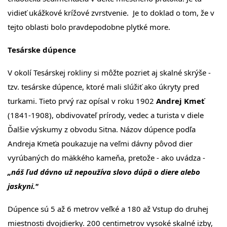
vidieť ukážkové krížové zvrstvenie. Je to doklad o tom, že v
tejto oblasti bolo pravdepodobne plytké more.
Tesárske dúpence
V okolí Tesárskej rokliny si môžte pozriet aj skalné skrýše -
tzv. tesárske dúpence, ktoré mali slúžiť ako úkryty pred
turkami. Tieto prvý raz opísal v roku 1902
Andrej Kmeť
(1841-1908), obdivovateľ prírody, vedec a turista v diele
Ďalšie výsku­my z obvodu Sitna. Názov dúpence podľa
Andreja Kmeťa poukazuje na veľmi dávny pôvod dier
vyrúbaných do mäkkého kameňa, pretože - ako uvádza -
„náš ľud dávno už nepoužíva slovo dúpä o diere alebo
jaskyni."
Dúpence sú 5 až 6 metrov veľké a 180 až Vstup do druhej
miestnosti dvojdierky. 200 centimetrov vysoké skalné izby,