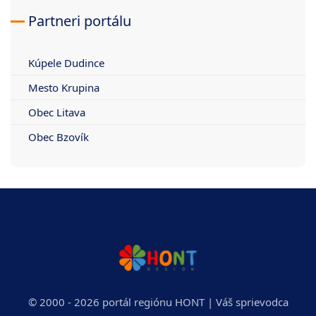
Partneri portálu
Kúpele Dudince
Mesto Krupina
Obec Litava
Obec Bzovík
© 2000 - 2026 portál regiónu HONT | Váš sprievodca