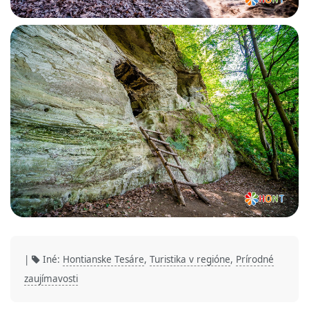
|
Iné:
Hontianske Tesáre
,
Turistika v regióne
,
Prírodné
zaujímavosti