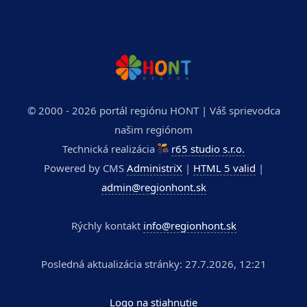
© 2000 - 2026 portál regiónu HONT | Váš sprievodca
našim regiónom
Technická realizácia
r65 studio s.r.o.
Powered by CMS
AdministriX
|
HTML 5 valid
|
admin@regionhont.sk
Rýchly kontakt
info@regionhont.sk
Posledná aktualizácia stránky: 27.7.2026, 12:21
Logo na stiahnutie