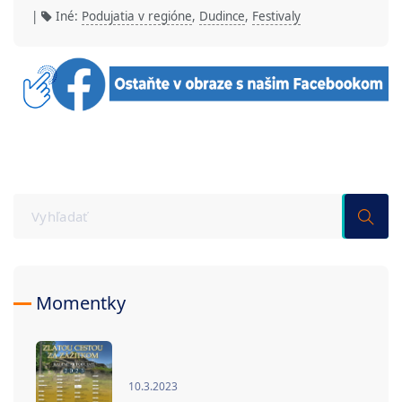
|
Iné:
Podujatia v regióne
,
Dudince
,
Festivaly
Momentky
10.3.2023