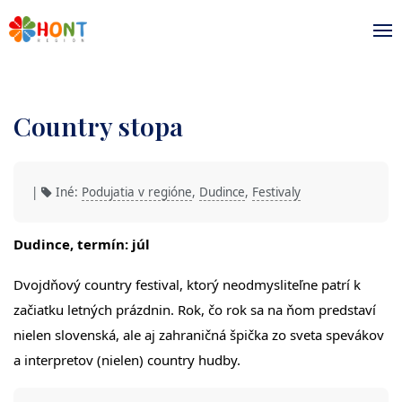
Country stopa
|
Iné:
Podujatia v regióne
,
Dudince
,
Festivaly
Dudince, termín: júl
Dvojdňový country festival, ktorý neodmysliteľne patrí k
začiatku letných prázdnin. Rok, čo rok sa na ňom predstaví
nielen slovenská, ale aj zahraničná špička zo sveta spevákov
a interpretov (nielen) country hudby.