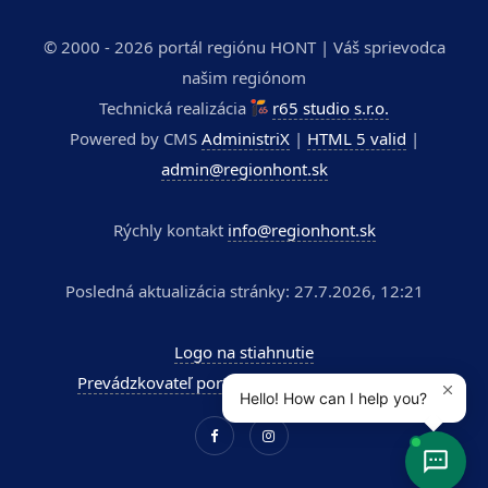
© 2000 - 2026 portál regiónu HONT | Váš sprievodca
našim regiónom
Technická realizácia
r65 studio s.r.o.
Powered by CMS
AdministriX
|
HTML 5 valid
|
admin@regionhont.sk
Rýchly kontakt
info@regionhont.sk
Posledná aktualizácia stránky: 27.7.2026, 12:21
Logo na stiahnutie
Prevádzkovateľ portálu - Kúpele Dudince a.s.