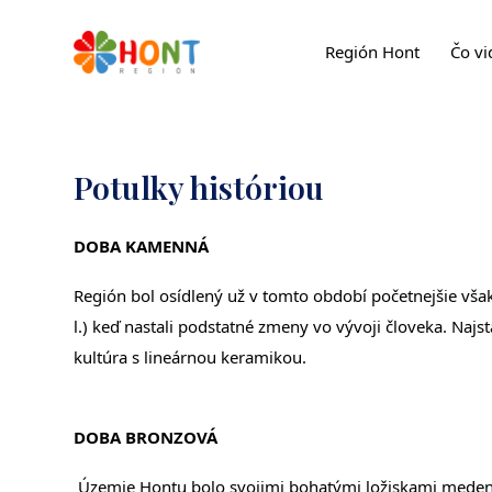
Región Hont
Čo vi
Potulky históriou
DOBA KAMENNÁ
Región bol osídlený už v tomto období početnejšie vša
l.) keď nastali podstatné zmeny vo vývoji človeka. Najs
kultúra s lineárnou keramikou.
DOBA BRONZOVÁ
Územie Hontu bolo svojimi bohatými ložiskami medene