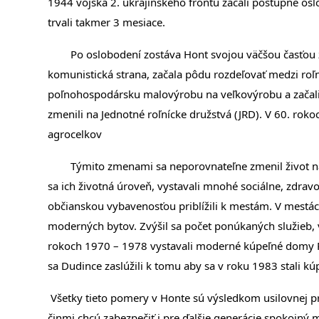
1944 vojská 2. ukrajinského frontu začali postupne os
trvali takmer 3 mesiace.
Po oslobodení zostáva Hont svojou väčšou časťou za
komunistická strana, začala pôdu rozdeľovať medzi roľ
poľnohospodársku malovýrobu na veľkovýrobu a začali v
zmenili na Jednotné roľnícke družstvá (JRD). V 60. roko
agrocelkov
Týmito zmenami sa neporovnateľne zmenil život na ho
sa ich životná úroveň, vystavali mnohé sociálne, zdrav
občianskou vybavenosťou priblížili k mestám. V mestách
moderných bytov. Zvýšil sa počet ponúkaných služieb, v
rokoch 1970 – 1978 vystavali moderné kúpeľné domy R
sa Dudince zaslúžili k tomu aby sa v roku 1983 stali 
Všetky tieto pomery v Honte sú výsledkom usilovnej pr
činmi chcú zabezpečiť i pre ďalšie generácie spokojný m