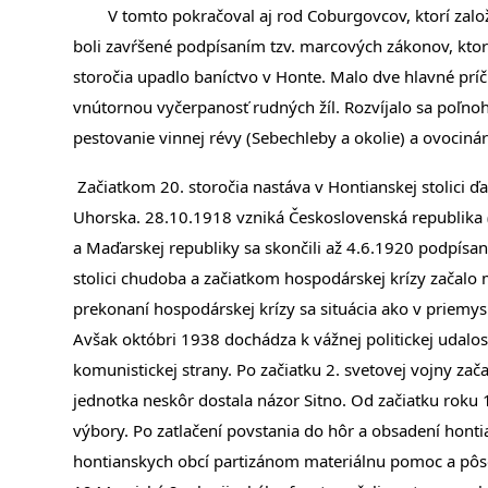
V tomto pokračoval aj rod Coburgovcov, ktorí založil
boli zavŕšené podpísaním tzv. marcových zákonov, ktoré
storočia upadlo baníctvo v Honte. Malo dve hlavné príč
vnútornou vyčerpanosť rudných žíl. Rozvíjalo sa poľnoho
pestovanie vinnej révy (Sebechleby a okolie) a ovocinár
Začiatkom 20. storočia nastáva v Hontianskej stolici
Uhorska. 28.10.1918 vzniká Československá republika 
a Maďarskej republiky sa skončili až 4.6.1920 podpísa
stolici chudoba a začiatkom hospodárskej krízy začalo
prekonaní hospodárskej krízy sa situácia ako v priemys
Avšak októbri 1938 dochádza k vážnej politickej udalos
komunistickej strany. Po začiatku 2. svetovej vojny za
jednotka neskôr dostala názor Sitno. Od začiatku roku
výbory. Po zatlačení povstania do hôr a obsadení honti
hontianskych obcí partizánom materiálnu pomoc a pôsob