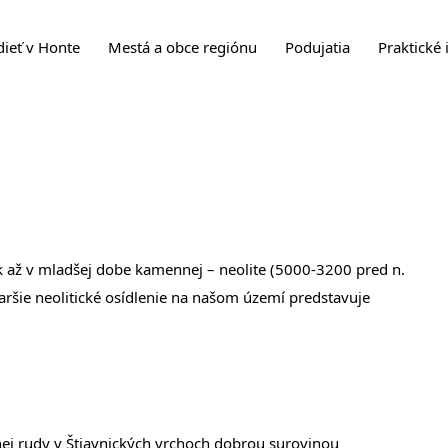
dieť v Honte
Mestá a obce regiónu
Podujatia
Praktické 
k až v mladšej dobe kamennej – neolite (5000-3200 pred n.
taršie neolitické osídlenie na našom území predstavuje
j rudy v Štiavnických vrchoch dobrou surovinou