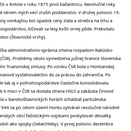
i v Antole v roku 1875 prvú bažantnicu. Revolučné roky
 okrem iných vecí zrušili poddanstvo. V druhej polovici 19.
iny vonkajšou bol úpadok ceny zlata a striebra na trhu a
spodárstvo, klčovali sa lesy kvôli ornej pôde. Prekvitalo
stvo (Štiavnické vrchy).
 ďalšia administratívno-správna zmena rozpadom Rakúsko-
(ČSR). Problémy okolo vymedzenia južnej hranice Slovenska
ním Trianonskej zmluvy. Po vzniku ČSR bola v Hontianskej
 masové vysťahovalectvo do za prácou do zahraničia. Po
le tak aj v poľnohospodárstve čiastočne konsolidovala.
ti k moci v ČSR sa dostala strana HSĽS a zakázala činnosť
čala v banskoštiavnických horách schádzať partizánska
 1944 sa po celom území Hontu vytvárali revolučné národné
anskych obcí fašistickými vojskami poskytovali desiatky
ili ako spojky (Sebechleby). V prvej polovici decembra