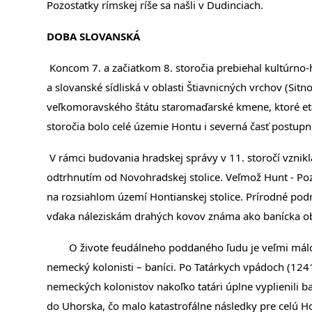
Pozostatky rímskej ríše sa našli v Dudinciach.
DOBA SLOVANSKÁ
Koncom 7. a začiatkom 8. storočia prebiehal kultúrno-
a slovanské sídliská v oblasti Štiavnicných vrchov (Sitn
veľkomoravského štátu staromaďarské kmene, ktoré eta
storočia bolo celé územie Hontu i severná časť postup
V rámci budovania hradskej správy v 11. storočí vzni
odtrhnutím od Novohradskej stolice. Veľmož Hunt - P
na rozsiahlom území Hontianskej stolice. Prírodné podm
vďaka náleziskám drahých kovov známa ako banícka obl
O živote feudálneho poddaného ľudu je veľmi málo 
nemecký kolonisti – baníci. Po Tatárkych vpádoch (124
nemeckých kolonistov nakoľko tatári úplne vyplienili b
do Uhorska, čo malo katastrofálne následky pre celú Ho