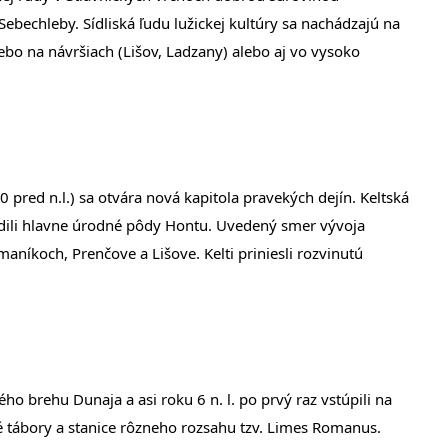
Sebechleby. Sídliská ľudu lužickej kultúry sa nachádzajú na
lebo na návršiach (Lišov, Ladzany) alebo aj vo vysoko
0 pred n.l.) sa otvára nová kapitola pravekých dejín. Keltská
dili hlavne úrodné pôdy Hontu. Uvedený smer vývoja
aníkoch, Prenčove a Lišove. Kelti priniesli rozvinutú
ého brehu Dunaja a asi roku 6 n. l. po prvý raz vstúpili na
é tábory a stanice rôzneho rozsahu tzv. Limes Romanus.