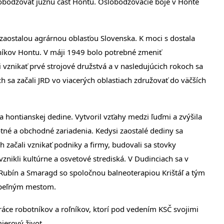
lobodzovať južnú časť Hontu. Oslobodzovacie boje v Honte
ostalou agrárnou oblasťou Slovenska. K moci s dostala
níkov Hontu. V máji 1949 bolo potrebné zmeniť
znikať prvé strojové družstvá a v nasledujúcich rokoch sa
ch sa začali JRD vo viacerých oblastiach združovať do väčších
ntianskej dedine. Vytvoril vzťahy medzi ľuďmi a zvýšila
otné a obchodné zariadenia. Kedysi zaostalé dediny sa
 začali vznikať podniky a firmy, budovali sa stovky
znikli kultúrne a osvetové strediská. V Dudinciach sa v
ubín a Smaragd so spoločnou balneoterapiou Krištáľ a tým
kúpeľným mestom.
áce robotníkov a roľníkov, ktorí pod vedením KSČ svojimi
ierový život.