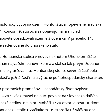
historický vývoj na území Hontu. Stavali opevnené hradiská
o). Koncom 9. storočia sa objavujú na hraniciach
povite obsadzovali územie Slovenska. V priebehu 11.
ne začleňované do uhorského štátu.
kla Hontianska stolica v novovzniknutom Uhorskom štáte
oznaň najväčším panovníkom a a stal sa tak prvým županom
ienky určovali ráz Hontianskej stolice severná časť bola
asť a južná časť mala výlučne poľnohospodársky charakter.
písomných prameňov. Hospodársky život ovplyvnili
1-4243) však musel Belo IV. povolať na Slovensko ďalších
anské dediny. Bitka pri Moháči 1526 otvorila cestu Turkom
ntiansku stolicu. Začiatkom 16. storočia už väčšinu obcí