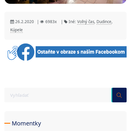
26.2.2020
|
6983x
|
Iné:
Voľný čas
,
Dudince
,
Kúpele
Momentky