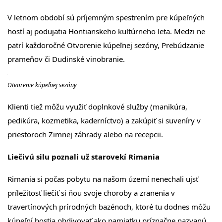
V letnom období sú príjemným spestrením pre kúpeľných
hostí aj podujatia Hontianskeho kultúrneho leta. Medzi ne
patrí každoročné Otvorenie kúpeľnej sezóny, Prebúdzanie
prameňov či Dudinské vinobranie.
Otvorenie kúpeľnej sezóny
Klienti tiež môžu využiť doplnkové služby (manikúra,
pedikúra, kozmetika, kaderníctvo) a zakúpiť si suveníry v
priestoroch Zimnej záhrady alebo na recepcii.
Liečivú silu poznali už starovekí Rimania
Rimania si počas pobytu na našom území nenechali ujsť
príležitosť liečiť si ňou svoje choroby a zranenia v
travertínových prírodných bazénoch, ktoré tu dodnes môžu
kúpeľní hostia obdivovať ako pamiatku príznačne nazvanú