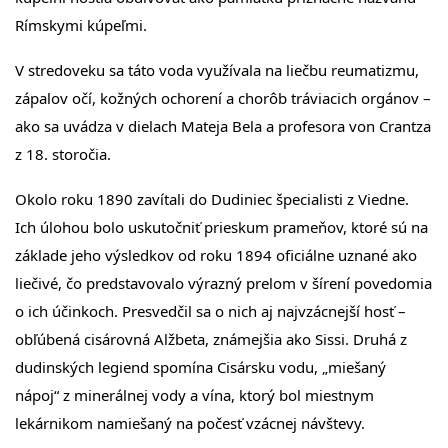
Rímskymi kúpeľmi.
V stredoveku sa táto voda využívala na liečbu reumatizmu,
zápalov očí, kožných ochorení a chorôb tráviacich orgánov –
ako sa uvádza v dielach Mateja Bela a profesora von Crantza
z 18. storočia.
Okolo roku 1890 zavítali do Dudiniec špecialisti z Viedne.
Ich úlohou bolo uskutočniť prieskum prameňov, ktoré sú na
základe jeho výsledkov od roku 1894 oficiálne uznané ako
liečivé, čo predstavovalo výrazný prelom v šírení povedomia
o ich účinkoch. Presvedčil sa o nich aj najvzácnejší hosť –
obľúbená cisárovná Alžbeta, známejšia ako Sissi. Druhá z
dudinských legiend spomína Cisársku vodu, „miešaný
nápoj“ z minerálnej vody a vína, ktorý bol miestnym
lekárnikom namiešaný na počesť vzácnej návštevy.