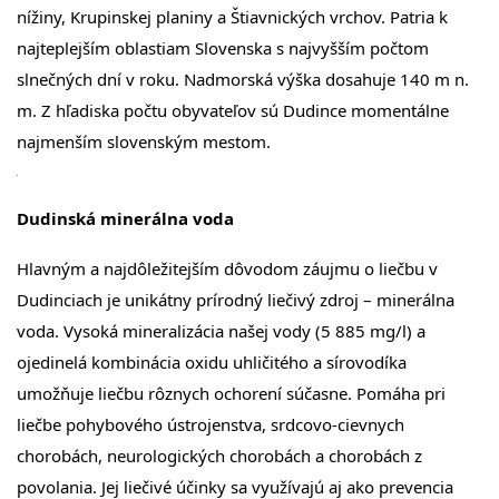
nížiny, Krupinskej planiny a Štiavnických vrchov. Patria k
najteplejším oblastiam Slovenska s najvyšším počtom
slnečných dní v roku. Nadmorská výška dosahuje 140 m n.
m. Z hľadiska počtu obyvateľov sú Dudince momentálne
najmenším slovenským mestom.
Dudinská minerálna voda
Hlavným a najdôležitejším dôvodom záujmu o liečbu v
Dudinciach je unikátny prírodný liečivý zdroj – minerálna
voda. Vysoká mineralizácia našej vody (5 885 mg/l) a
ojedinelá kombinácia oxidu uhličitého a sírovodíka
umožňuje liečbu rôznych ochorení súčasne. Pomáha pri
liečbe pohybového ústrojenstva, srdcovo-cievnych
chorobách, neurologických chorobách a chorobách z
povolania. Jej liečivé účinky sa využívajú aj ako prevencia