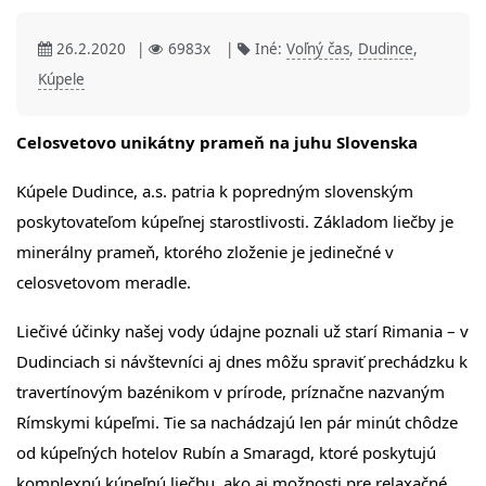
26.2.2020
|
6983x
|
Iné:
Voľný čas
,
Dudince
,
Kúpele
Celosvetovo unikátny prameň na juhu Slovenska
Kúpele Dudince, a.s. patria k popredným slovenským
poskytovateľom kúpeľnej starostlivosti. Základom liečby je
minerálny prameň, ktorého zloženie je jedinečné v
celosvetovom meradle.
Liečivé účinky našej vody údajne poznali už starí Rimania – v
Dudinciach si návštevníci aj dnes môžu spraviť prechádzku k
travertínovým bazénikom v prírode, príznačne nazvaným
Rímskymi kúpeľmi. Tie sa nachádzajú len pár minút chôdze
od kúpeľných hotelov Rubín a Smaragd, ktoré poskytujú
komplexnú kúpeľnú liečbu, ako aj možnosti pre relaxačné,