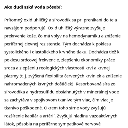
Ako dudinská voda pôsobí:
Prítomný oxid uhličitý a sírovodík sa pri prenikaní do tela
navzájom podporujú. Oxid uhličitý výrazne zvyšuje
prekrvenie kože, čo má vplyv na hemodynamiku a zníženie
periférnej cievnej rezistencie. Tým dochádza k poklesu
systolického i diastolického krvného tlaku. Dochádza tiež k
poklesu srdcovej frekvencie, zlepšeniu ekonomiky práce
srdca a zlepšeniu reologických vlastností krvi a krvnej
plazmy (t. j. zvýšená flexibilita červených krviniek a zníženie
nahromadených krvných doštičiek). Resorbovaná síra zo
sírovodíka a hydrosulfidu obsiahnutých v minerálnej vode
sa zachytáva v spojivovom tkanive tým viac, čím viac je
tkanivo poškodené. Okrem toho sírne vody zvyšujú
rozšírenie kapilár a artérií. Zvyšujú hladinu vazoaktívnych
látok, pôsobia na periférne sympatikové nervové