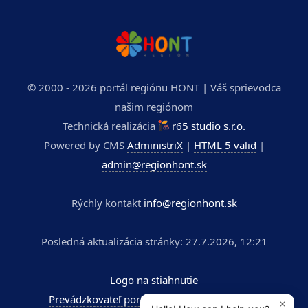
© 2000 - 2026 portál regiónu HONT | Váš sprievodca
našim regiónom
Technická realizácia
r65 studio s.r.o.
Powered by CMS
AdministriX
|
HTML 5 valid
|
admin@regionhont.sk
Rýchly kontakt
info@regionhont.sk
Posledná aktualizácia stránky: 27.7.2026, 12:21
Logo na stiahnutie
Prevádzkovateľ portálu - Kúpele Dudince a.s.