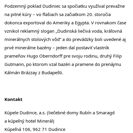
Podzemný poklad Dudiniec sa spočiatku využíval prevažne
na pitné kúry – vo fľašiach sa začiatkom 20. storočia
dokonca exportoval do Ameriky a Egypta. V rovnakom čase
vznikol reklamný slogan „Dudinská liečivá voda, kráľovná
minerálnych stolových vôd“ a do prevádzky boli uvedené aj
prvé minerálne bazény – jeden dal postaviť vlastník
prameňov Hugo Oberndorff pre svoju rodinu, druhý Filip
Gutmann, po ktorom vzal bazén a pramene do prenájmu
Kálmán Brázzay z Budapešti.
Kontakt
Kúpele Dudince, a.s. (liečebné domy Rubín a Smaragd
a kúpeľný hotel Minerál)
Kúpeľná 106, 962 71 Dudince