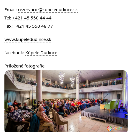
Email:
rezervacie@kupeledudince.sk
Tel:
+421 45 550 44 44
Fax:
+421 45 550 48 77
www.kupeledudince.sk
facebook:
Kúpele Dudince
Priložené fotografie