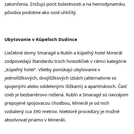
zakončenia. Znižujú pocit bolestivosti a na hemodynamiku
pôsobia podobne ako oxid uhličitý.
Ubytovanie v Kúpeľoch Dudince
Liečebné domy Smaragd a Rubín a kúpeľný hotel Minerál
zodpovedajú štandardu troch hviezdičiek v rámci kategórie
„kúpeľný hotel“. Všetky ponúkajú ubytovanie v
jednolôžkových, dvojlôžkových izbách (alternatívne so
spojenými alebo oddelenými lôžkami) a apartmánoch. Časť
izieb je bezbariérovo riešená. Rubín a Smaragd sú navzájom
prepojené spojovacou chodbou, Minerál je od nich
vzdialený cca 390 metrov. Niektoré procedúry je možné
absolvovať priamo v Mineráli.