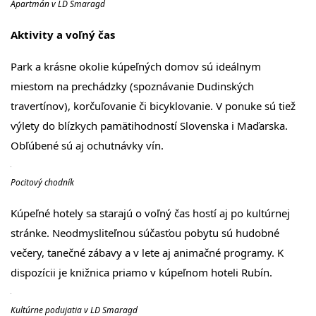
Apartmán v LD Smaragd
Aktivity a voľný čas
Park a krásne okolie kúpeľných domov sú ideálnym
miestom na prechádzky (spoznávanie Dudinských
travertínov), korčuľovanie či bicyklovanie. V ponuke sú tiež
výlety do blízkych pamätihodností Slovenska i Maďarska.
Obľúbené sú aj ochutnávky vín.
Pocitový chodník
Kúpeľné hotely sa starajú o voľný čas hostí aj po kultúrnej
stránke. Neodmysliteľnou súčasťou pobytu sú hudobné
večery, tanečné zábavy a v lete aj animačné programy. K
dispozícii je knižnica priamo v kúpeľnom hoteli Rubín.
Kultúrne podujatia v LD Smaragd