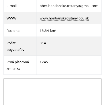
E-mail
obec.hontianske.trstany@gmail.com
WWW:
www.hontiansketrstany.ocu.sk
Rozloha
15,54 km²
Počet
314
obyvateľov
Prvá písomná
1245
zmienka