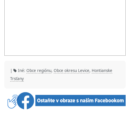
|
Iné:
Obce regiónu
,
Obce okresu Levice
,
Hontianske
Trsťany