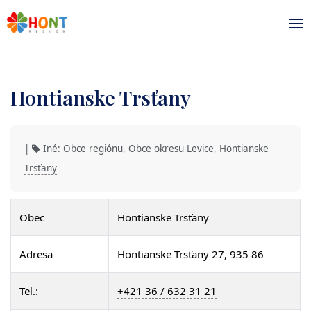
Hontianske Trsťany
|
Iné:
Obce regiónu
,
Obce okresu Levice
,
Hontianske
Trsťany
Obec
Hontianske Trsťany
Adresa
Hontianske Trsťany 27, 935 86
Tel.:
+421 36 / 632 31 21