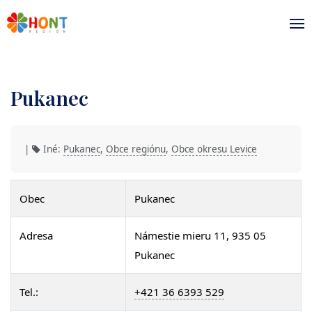
Pukanec
|
Iné:
Pukanec
,
Obce regiónu
,
Obce okresu Levice
Obec
Pukanec
Adresa
Námestie mieru 11, 935 05
Pukanec
Tel.:
+421 36 6393 529