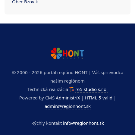
Obec Bzovík
© 2000 - 2026 portál regiónu HONT | Váš sprievodca
našim regiónom
Technická realizácia
r65 studio s.r.o.
Powered by CMS
AdministriX
|
HTML 5 valid
|
admin@regionhont.sk
Rýchly kontakt
info@regionhont.sk