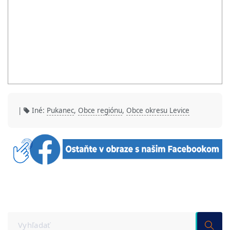
|
Iné:
Pukanec
,
Obce regiónu
,
Obce okresu Levice