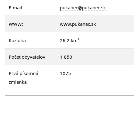
E-mail
pukanec@pukanec.sk
WWW:
www.pukanec.sk
Rozloha
26,2 km²
Počet obyvateľov
1 850
Prvá písomná
1075
zmienka