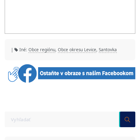
|
Iné:
Obce regiónu
,
Obce okresu Levice
,
Santovka