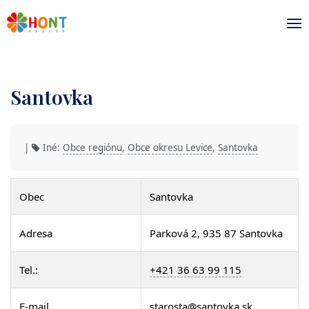
Santovka
|
Iné:
Obce regiónu
,
Obce okresu Levice
,
Santovka
Obec
Santovka
Adresa
Parková 2, 935 87 Santovka
Tel.:
+421 36 63 99 115
E-mail
starosta@santovka.sk