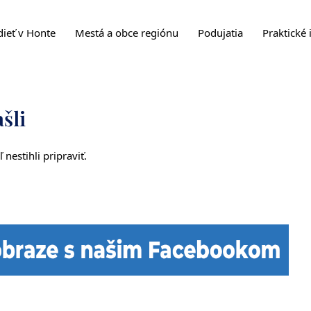
dieť v Honte
Mestá a obce regiónu
Podujatia
Praktické 
šli
 nestihli pripraviť.