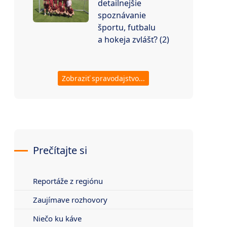
detailnejšie
spoznávanie
športu, futbalu
a hokeja zvlášť? (2)
Zobraziť spravodajstvo...
Prečítajte si
Reportáže z regiónu
Zaujímave rozhovory
Niečo ku káve